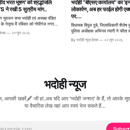
शहीद भरत भूषण' को श्रद्धांजलि
भदोही "बीएसए कार्यालय" का 'इन
 ने रखी 5 सुत्रीय मांग..
लोकार्पण, अब हर फाईल होगी एक
पर....
ह्मण युवजन सभा भदोही एवं अध्यक्ष पंडित
 के नेतृत्व मेें रविवार को गोपीगंज नगर
विधायक विपुल दुबे, जिलाधिकारी शैलेष क
े शिव
पुलिस अधीक्षक अभिनव त्यागी ने फीता
डेस्क
२१ जून २०२६
शुभारंभ 2 जून - भदोही न्यूज़
By भदोही न्यूज़ डेस्क
०२ जून २०२६
भदोही न्यूज
क, आपकी खबरें🖋 जी हां..अब यदि आप 'भदोही जनपद' के हैं, तो आपके 
या वैचारिक लेख यहां आप स्वयं भेज सकते हैं....
Subscr