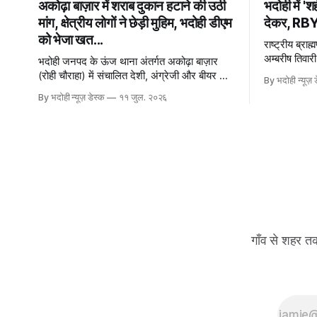
अकोढ़ा बाज़ार में शराब दुकान हटाने की उठी
भदोही में '
मांग, क्षेत्रीय लोगों ने छेड़ी मुहिम, भदोही डीएम
देकर, RBYS
को भेजा खत...
राष्ट्रीय ब्रा
अम्बरीष तिवारी
भदोही जनपद के ऊंज थाना अंतर्गत अकोढ़ा बाज़ार
स्थित बाबा बड़
(रोही चौराहा) में संचालित देशी, अंग्रेजी और बीयर की
By भदोही न्यूज़ 
दुकान को हटाने की मांग की गईं है। अकोढ़
By भदोही न्यूज़ डेस्क
११ जुल. २०२६
गाँव से शहर त