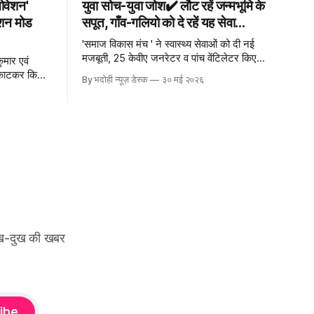
ोवेशन'
युवा सोच-युवा जोश✔️ लौट रहें जन्मभूमि के
्शन मोड
सपूत, गाँव-गलियो को दे रहें यह सेवा...
'समाज विकास मंच ' ने स्वास्थ्य सेवाओं को दी नई
मजबूती, 25 केवीए जनरेटर व पांच वेंटिलेटर किए
ुमार एवं
समर्पित 30 मई भदोही न्यूज़ नेटवर्
 काटकर किया
By भदोही न्यूज़ डेस्क
३० मई २०२६
सुख-दुख की खबर
ibe