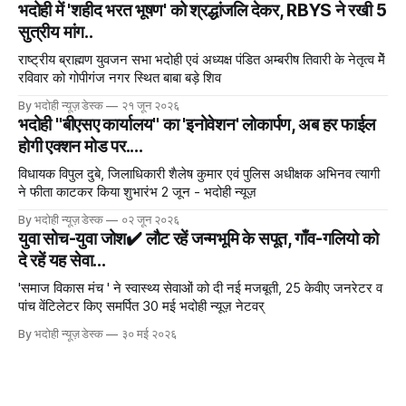
भदोही में 'शहीद भरत भूषण' को श्रद्धांजलि देकर, RBYS ने रखी 5
सुत्रीय मांग..
राष्ट्रीय ब्राह्मण युवजन सभा भदोही एवं अध्यक्ष पंडित अम्बरीष तिवारी के नेतृत्व मेें
रविवार को गोपीगंज नगर स्थित बाबा बड़े शिव
By भदोही न्यूज़ डेस्क
२१ जून २०२६
भदोही "बीएसए कार्यालय" का 'इनोवेशन' लोकार्पण, अब हर फाईल
होगी एक्शन मोड पर....
विधायक विपुल दुबे, जिलाधिकारी शैलेष कुमार एवं पुलिस अधीक्षक अभिनव त्यागी
ने फीता काटकर किया शुभारंभ 2 जून - भदोही न्यूज़
By भदोही न्यूज़ डेस्क
०२ जून २०२६
युवा सोच-युवा जोश✔️ लौट रहें जन्मभूमि के सपूत, गाँव-गलियो को
दे रहें यह सेवा...
'समाज विकास मंच ' ने स्वास्थ्य सेवाओं को दी नई मजबूती, 25 केवीए जनरेटर व
पांच वेंटिलेटर किए समर्पित 30 मई भदोही न्यूज़ नेटवर्
By भदोही न्यूज़ डेस्क
३० मई २०२६