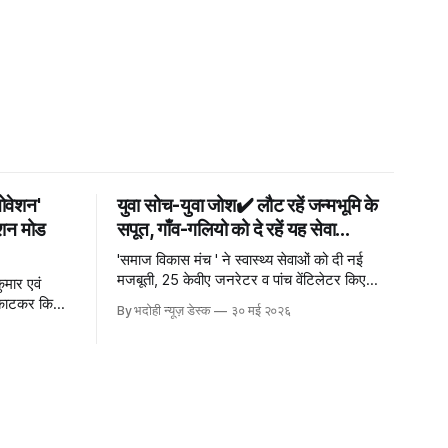
ोवेशन'
युवा सोच-युवा जोश✔️ लौट रहें जन्मभूमि के
्शन मोड
सपूत, गाँव-गलियो को दे रहें यह सेवा...
'समाज विकास मंच ' ने स्वास्थ्य सेवाओं को दी नई
मजबूती, 25 केवीए जनरेटर व पांच वेंटिलेटर किए
ुमार एवं
समर्पित 30 मई भदोही न्यूज़ नेटवर्
 काटकर किया
By भदोही न्यूज़ डेस्क
३० मई २०२६