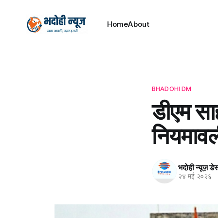
Home
About
BHADOHI DM
डीएम साह
नियमावली
भदोही न्यूज़ डे
२४ मई २०२६