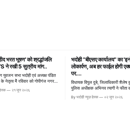
शहीद भरत भूषण' को श्रद्धांजलि
भदोही "बीएसए कार्यालय" का 'इन
 ने रखी 5 सुत्रीय मांग..
लोकार्पण, अब हर फाईल होगी एक
पर....
ह्मण युवजन सभा भदोही एवं अध्यक्ष पंडित
 के नेतृत्व मेें रविवार को गोपीगंज नगर
विधायक विपुल दुबे, जिलाधिकारी शैलेष क
े शिव
पुलिस अधीक्षक अभिनव त्यागी ने फीता
डेस्क
२१ जून २०२६
शुभारंभ 2 जून - भदोही न्यूज़
By भदोही न्यूज़ डेस्क
०२ जून २०२६