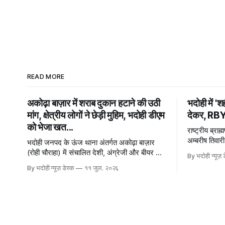
READ MORE
अकोढ़ा बाज़ार में शराब दुकान हटाने की उठी
भदोही में '
मांग, क्षेत्रीय लोगों ने छेड़ी मुहिम, भदोही डीएम
देकर, RBYS
को भेजा खत...
राष्ट्रीय ब्रा
अम्बरीष तिवारी
भदोही जनपद के ऊंज थाना अंतर्गत अकोढ़ा बाज़ार
स्थित बाबा बड़
(रोही चौराहा) में संचालित देशी, अंग्रेजी और बीयर की
By भदोही न्यूज़ 
दुकान को हटाने की मांग की गईं है। अकोढ़
By भदोही न्यूज़ डेस्क
११ जुल. २०२६